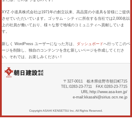
XYZ 小道具株式会社は1971年の創立以来、高品質の小道具を皆様にご提供
させていただいています。ゴッサム・シティに所在する当社では2,000名以
上の社員が働いており、様々な形で地域のコミュニティへ貢献していま
す。
新しく WordPress ユーザーになった方は、
ダッシュボード
へ行ってこのペ
ージを削除し、独自のコンテンツを含む新しいページを作成してくださ
い。それでは、お楽しみください !
〒327-0011 栃木県佐野市朝日町715
TEL:0283-23-7711 FAX:0283-23-7715
URL:http://www.asa-ken.jp/
e-mail:kkasahi@sirius.ocn.ne.jp
Copyright ASAHI KENSETSU Inc. All Rights Reserved.